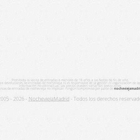
Prohibida la venta de entradas a menores de 18 años a las fiestas de fin de año.
za devoluciones de entradas de nochevieja ni es responsable de la gestión ni organización de las f
Información no contractual. Los precios pueden variar sin previo aviso.
servas de entradas de nochevieja no implican ningún compromiso por parte de
nocheviejamadr
2005 - 2026 -
NocheviejaMadrid
- Todos los derechos reservad