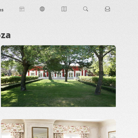
es
oza