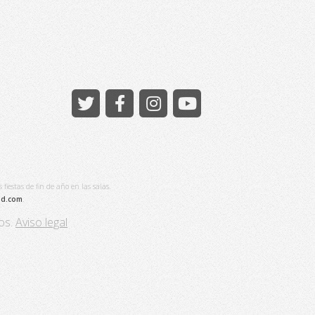
iestas de fin de año en las salas.
id.com
.
os.
Aviso legal