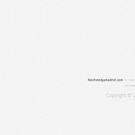
Nocheviejamadrid.com
no reali
Las re
Copyright © 