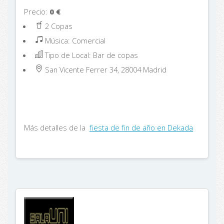
Precio:
0
€
2 Copas
Música: Comercial
Tipo de Local: Bar de copas
San Vicente Ferrer 34, 28004
Madrid
Más detalles de la
fiesta de fin de año en Dekada