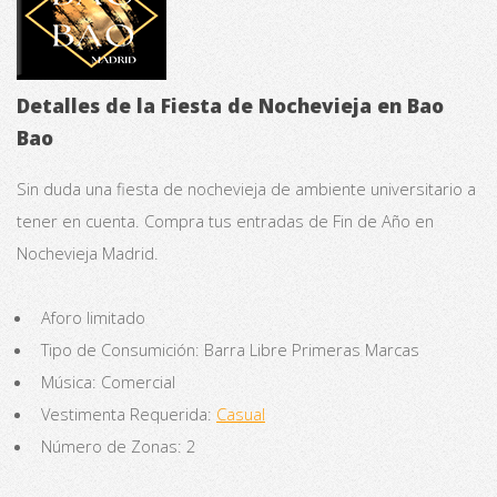
Detalles de la Fiesta de Nochevieja en Bao
Bao
Sin duda una fiesta de nochevieja de ambiente universitario a
tener en cuenta. Compra tus entradas de Fin de Año en
Nochevieja Madrid.
Aforo limitado
Tipo de Consumición: Barra Libre Primeras Marcas
Música: Comercial
Vestimenta Requerida:
Casual
Número de Zonas: 2