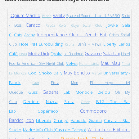
Opium Madrid
Vanity
Space of Sound - Lab - 1 ENERO
Sotto
Panda
Caracol
Jowke
Sala
- Boss
Papúa Colón
Goya Social Club
Independance Club - Zenith
But
0
Cats
Archy
Cristo Social
Hotel NH Eurobuilding
Liberty
Larios
Club
Bahía - Mawii
Kapital
Moby Dick
Gayarre
Sala Uni
Café
Epoka
Le Boutique
Hotel
Bisou
Mau Mau
Velvet
Puerta América - Sky Night Club
No tan santa
Finca
Muy Bendito
Cool
Shoko
Daily
UniversiParty -
La Muñoza
Marvel
Fabrik
Etnia
Mon
El Hoyo del
Graf
Gabana
Guss
Lab
Monocle
Zielou
Queque
Oh My
Derriere
Nazca
Stella
B12 The Bar
Club
Grace
Commodoro -
Lab
Copérnico
Bardot
Icon
Liberata
Changó
Vandido
Gunilla
Canalla - Star
WLR x Luxe Edition -
Studio
Madre Mía Club (Casa de Campo)
Black Jack Club