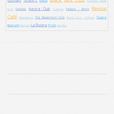
Gotham
Tiffany´s
Julius
Chamán Boiler
Revival
Aurora Club
Dekada
Padana - Ifema
Club
Autocine
Café
Teatro
The Bassement Club
Moondance
Morris Club - Fortuny
La Riviera
Barceló
Posh
Ramses
Bao Bao