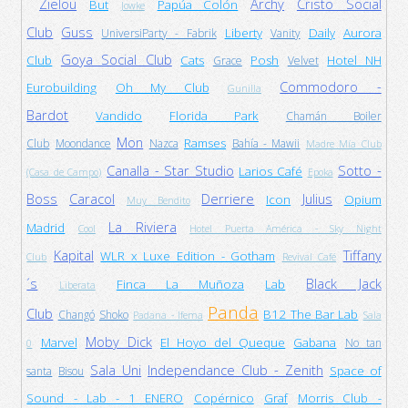
Zielou
Archy
Cristo Social
But
Papúa Colón
Jowke
Club
Guss
Liberty
Daily
Aurora
UniversiParty - Fabrik
Vanity
Goya Social Club
Club
Cats
Posh
Hotel NH
Grace
Velvet
Commodoro -
Eurobuilding
Oh My Club
Gunilla
Bardot
Vandido
Florida Park
Chamán Boiler
Mon
Ramses
Club
Moondance
Nazca
Bahía - Mawii
Madre Mía Club
Canalla - Star Studio
Sotto -
Larios Café
(Casa de Campo)
Epoka
Boss
Caracol
Derriere
Julius
Icon
Opium
Muy Bendito
La Riviera
Madrid
Cool
Hotel Puerta América - Sky Night
Kapital
Tiffany
WLR x Luxe Edition - Gotham
Club
Revival Café
´s
Black Jack
Finca La Muñoza
Lab
Liberata
Panda
Club
B12 The Bar Lab
Changó
Shoko
Padana - Ifema
Sala
Moby Dick
Marvel
El Hoyo del Queque
Gabana
No tan
0
Sala Uni
Independance Club - Zenith
Space of
santa
Bisou
Sound - Lab - 1 ENERO
Copérnico
Graf
Morris Club -