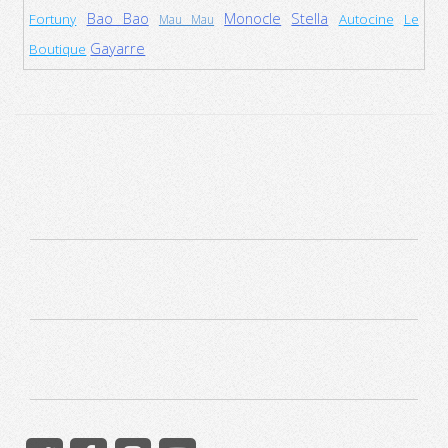
Bao Bao
Monocle
Stella
Fortuny
Autocine
Le
Mau Mau
Gayarre
Boutique