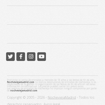
Prohibida la venta de entradas a menores de 18 años a las fiestas de fin de año.
Nocheviejamadrid.com
no realiza devoluciones de entradas de nochevieja ni es
responsable de la gestión ni organización de las fiestas de fin de año en las salas.
Información no contractual. Los precios pueden variar sin previo aviso.
Las reservas de entradas de nochevieja no implican ningún compromiso por parte
de
nocheviejamadrid.com
.
Copyright © 2005 - 2026 -
NocheviejaMadrid
- Todos los
derechos reservados.
Aviso legal